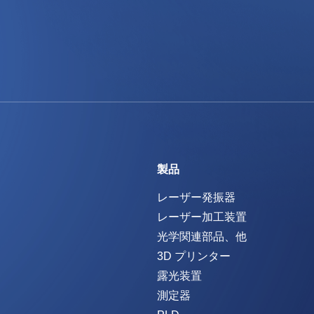
製品
レーザー発振器
レーザー加工装置
光学関連部品、他
3D プリンター
露光装置
測定器