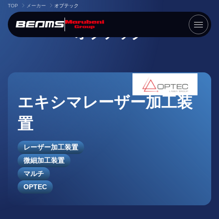
TOP
メーカー
オプテック
オプテック
会社情報
製品
エキシマレーザー加工装
アプリケーション
置
メーカー
レーザー加工装置
試作加工
微細加工装置
マルチ
ニュース
OPTEC